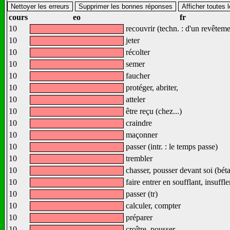
cours
eo
fr
10
recouvrir (techn. : d'un revêteme
10
jeter
10
récolter
10
semer
10
faucher
10
protéger, abriter,
10
atteler
10
être reçu (chez...)
10
craindre
10
maçonner
10
passer (intr. : le temps passe)
10
trembler
10
chasser, pousser devant soi (béta
10
faire entrer en soufflant, insuffle
10
passer (tr)
10
calculer, compter
10
préparer
10
croître, pousser