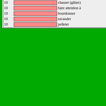
10
chasser (gibier)
10
faire attention à
10
bourdonner
10
ravauder
10
pelleter