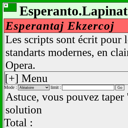
Esperanto.Lapinat
Esperantaj Ekzercoj
Les scripts sont écrit pour 
standarts modernes, en clair
Opera.
[+] Menu
Mode :
limit :
Astuce, vous pouvez taper '
solution
Total :