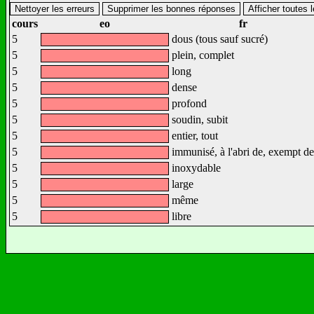
cours
eo
fr
5
dous (tous sauf sucré)
5
plein, complet
5
long
5
dense
5
profond
5
soudin, subit
5
entier, tout
5
immunisé, à l'abri de, exempt de
5
inoxydable
5
large
5
même
5
libre