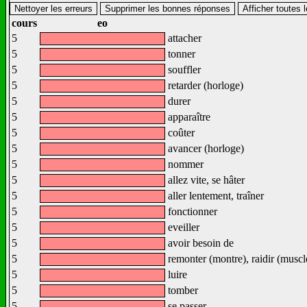
cours
eo
5
attacher
5
tonner
5
souffler
5
retarder (horloge)
5
durer
5
apparaître
5
coûter
5
avancer (horloge)
5
nommer
5
allez vite, se hâter
5
aller lentement, traîner
5
fonctionner
5
eveiller
5
avoir besoin de
5
remonter (montre), raidir (muscle
5
luire
5
tomber
5
se passer