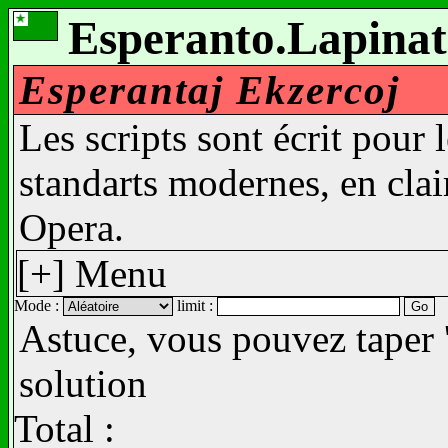
Esperanto.Lapinat
Esperantaj Ekzercoj
Les scripts sont écrit pour 
standarts modernes, en clair
Opera.
[+] Menu
Mode :
limit :
Astuce, vous pouvez taper '
solution
Total :