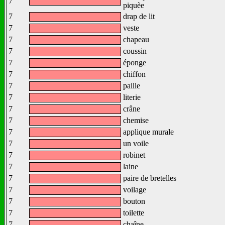
7
piquèe
7
drap de lit
7
veste
7
chapeau
7
coussin
7
éponge
7
chiffon
7
paille
7
literie
7
crâne
7
chemise
7
applique murale
7
un voile
7
robinet
7
laine
7
paire de bretelles
7
voilage
7
bouton
7
toilette
7
chaîne