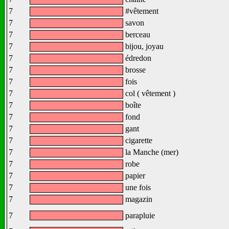
7
#vêtement
7
savon
7
berceau
7
bijou, joyau
7
édredon
7
brosse
7
fois
7
col ( vêtement )
7
boîte
7
fond
7
gant
7
cigarette
7
la Manche (mer)
7
robe
7
papier
7
une fois
7
magazin
7
parapluie