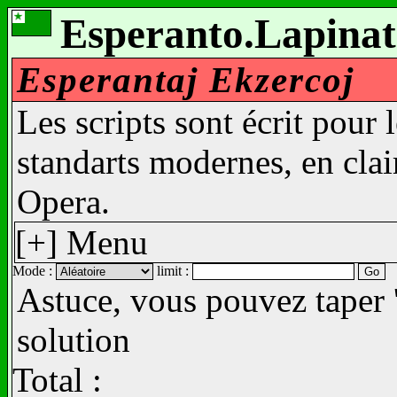
Esperanto.Lapinat
Esperantaj Ekzercoj
Les scripts sont écrit pour 
standarts modernes, en clair
Opera.
[+] Menu
Mode :
limit :
Astuce, vous pouvez taper '
solution
Total :