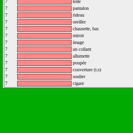
7
toile
7
pantalon
7
rideau
7
oreiller
7
chausette, bas
7
miroir
7
image
7
un collant
7
allumette
7
poupée
7
couverture (t.s)
7
soulier
7
cigare