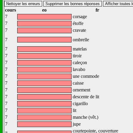
cours
eo
fr
7
corsage
7
étoffe
7
cravate
7
ombrelle
7
matelas
7
tiroir
7
caleçon
7
lavabo
7
une commode
7
caisse
7
ornement
7
descente de lit
7
cigarillo
7
lit
7
manche (vêt.)
7
jupe
courtepointe, couverture